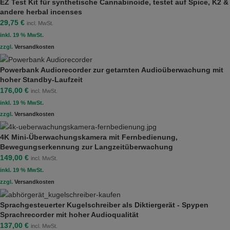
EZ Test Kit für synthetische Cannabinoide, testet auf Spice, K2 &
andere herbal incenses
29,75
€
incl. MwSt.
inkl. 19 % MwSt.
zzgl.
Versandkosten
Powerbank Audiorecorder zur getarnten Audioüberwachung mit
hoher Standby-Laufzeit
176,00
€
incl. MwSt.
inkl. 19 % MwSt.
zzgl.
Versandkosten
4K Mini-Überwachungskamera mit Fernbedienung,
Bewegungserkennung zur Langzeitüberwachung
149,00
€
incl. MwSt.
inkl. 19 % MwSt.
zzgl.
Versandkosten
Sprachgesteuerter Kugelschreiber als Diktiergerät - Spypen
Sprachrecorder mit hoher Audioqualität
137,00
€
incl. MwSt.