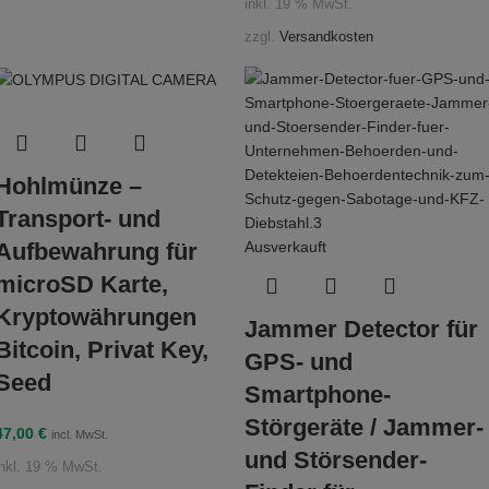
inkl. 19 % MwSt.
zzgl.
Versandkosten
Hohlmünze –
Transport- und
Ausverkauft
Aufbewahrung für
microSD Karte,
Kryptowährungen
Jammer Detector für
Bitcoin, Privat Key,
GPS- und
Seed
Smartphone-
Störgeräte / Jammer-
47,00
€
incl. MwSt.
und Störsender-
inkl. 19 % MwSt.