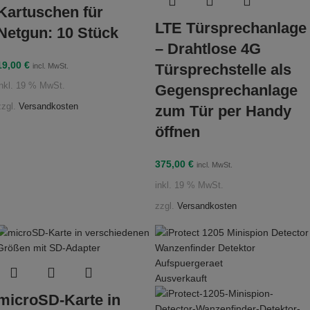
Kartuschen für
LTE Türsprechanlage
Netgun: 10 Stück
– Drahtlose 4G
19,00
€
Türsprechstelle als
incl. MwSt.
inkl. 19 % MwSt.
Gegensprechanlage
zzgl.
Versandkosten
zum Tür per Handy
öffnen
375,00
€
incl. MwSt.
inkl. 19 % MwSt.
zzgl.
Versandkosten
Ausverkauft
microSD-Karte in