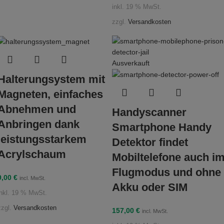
inkl. 19 % MwSt.
zzgl.
Versandkosten
Ausverkauft
Halterungsystem mit
Magneten, einfaches
Abnehmen und
Handyscanner
Anbringen dank
Smartphone Handy
leistungsstarkem
Detektor findet
Acrylschaum
Mobiltelefone auch i
Flugmodus und ohne
9,00
€
incl. MwSt.
Akku oder SIM
inkl. 19 % MwSt.
zzgl.
Versandkosten
157,00
€
incl. MwSt.