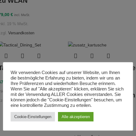
zu WLAN
79,00
€
incl. MwSt.
inkl. 19 % MwSt.
zzgl.
Versandkosten
Tactical Dining Set
Zusatz Netzkartusche
Wir verwenden Cookies auf unserer Website, um Ihnen
für Personen- und
die bestmögliche Erfahrung zu bieten, indem wir uns an
67,00
€
incl. MwSt.
Ihre Präferenzen und wiederholten Besuche erinnern.
Tier-Fangnetz,
Wenn Sie auf "Alle akzeptieren" klicken, erklären Sie sich
inkl. 19 % MwSt.
verschiedene Größen
mit der Verwendung ALLER Cookies einverstanden. Sie
können jedoch die "Cookie-Einstellungen" besuchen, um
zzgl.
Versandkosten
für die Netgun
eine kontrollierte Zustimmung zu erteilen.
Cookie-Einstellungen
Alle akzeptieren
114,00
€
incl. MwSt.
inkl. MwSt.