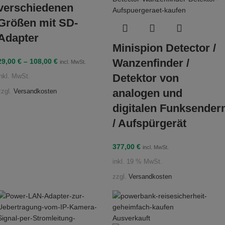
verschiedenen
Größen mit SD-
Adapter
Minispion Detector /
Wanzenfinder /
29,00
€
–
108,00
€
incl. MwSt.
Detektor von
inkl. MwSt.
analogen und
zzgl.
Versandkosten
digitalen Funksender
/ Aufspürgerät
377,00
€
incl. MwSt.
inkl. 19 % MwSt.
zzgl.
Versandkosten
Ausverkauft