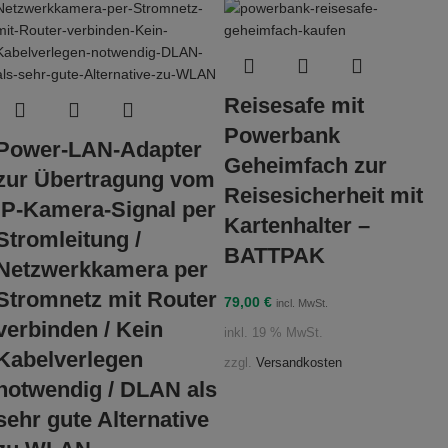
Reisesafe mit
Powerbank
Power-LAN-Adapter
Geheimfach zur
zur Übertragung vom
Reisesicherheit mit
IP-Kamera-Signal per
Kartenhalter –
Stromleitung /
BATTPAK
Netzwerkkamera per
Stromnetz mit Router
79,00
€
incl. MwSt.
verbinden / Kein
inkl. 19 % MwSt.
Kabelverlegen
zzgl.
Versandkosten
notwendig / DLAN als
sehr gute Alternative