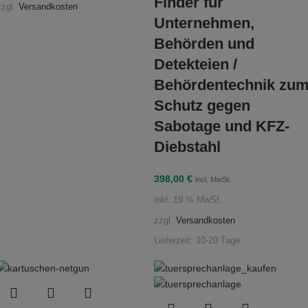
Finder für
zzgl.
Versandkosten
Unternehmen,
Behörden und
Detekteien /
Behördentechnik zu
Schutz gegen
Sabotage und KFZ-
Diebstahl
398,00
€
incl. MwSt.
inkl. 19 % MwSt.
zzgl.
Versandkosten
Lieferzeit:
10-20 Tage