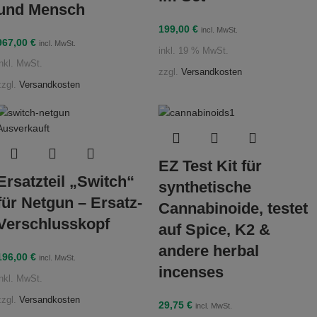
und Mensch
199,00
€
incl. MwSt.
967,00
€
incl. MwSt.
inkl. 19 % MwSt.
inkl. MwSt.
zzgl.
Versandkosten
zzgl.
Versandkosten
Ausverkauft
EZ Test Kit für
Ersatzteil „Switch“
synthetische
für Netgun – Ersatz-
Cannabinoide, testet
Verschlusskopf
auf Spice, K2 &
andere herbal
196,00
€
incl. MwSt.
incenses
inkl. MwSt.
zzgl.
Versandkosten
29,75
€
incl. MwSt.