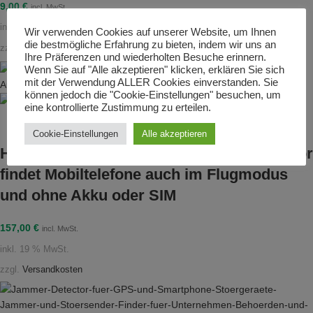
9,00
€
incl. MwSt.
inkl. 19 % MwSt.
Wir verwenden Cookies auf unserer Website, um Ihnen
die bestmögliche Erfahrung zu bieten, indem wir uns an
zzgl.
Versandkosten
Ihre Präferenzen und wiederholten Besuche erinnern.
Wenn Sie auf "Alle akzeptieren" klicken, erklären Sie sich
mit der Verwendung ALLER Cookies einverstanden. Sie
Ausverkauft
können jedoch die "Cookie-Einstellungen" besuchen, um
eine kontrollierte Zustimmung zu erteilen.
Cookie-Einstellungen
Alle akzeptieren
Handyscanner Smartphone Handy Detektor
findet Mobiltelefone auch im Flugmodus
und ohne Akku oder SIM
157,00
€
incl. MwSt.
inkl. 19 % MwSt.
zzgl.
Versandkosten