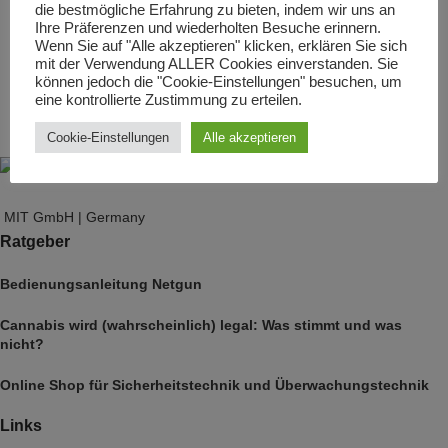
die bestmögliche Erfahrung zu bieten, indem wir uns an
Ihre Präferenzen und wiederholten Besuche erinnern.
Wenn Sie auf "Alle akzeptieren" klicken, erklären Sie sich
mit der Verwendung ALLER Cookies einverstanden. Sie
können jedoch die "Cookie-Einstellungen" besuchen, um
eine kontrollierte Zustimmung zu erteilen.
Cookie-Einstellungen
Alle akzeptieren
MIT GmbH | Germany
Ratgeber
Bedienungsanleitung Netgun
Cannabis wird (wahrscheinlich) legal: Was stimmt und was
nicht?
Online Shop für Sicherheitstechnik und Überwachungstechnik
Links