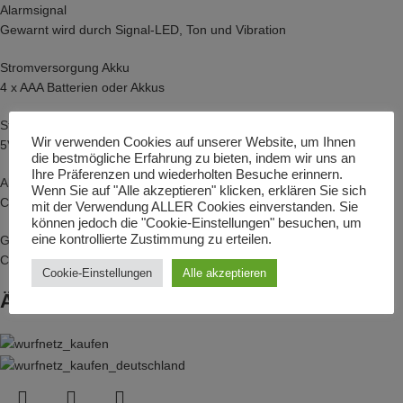
Alarmsignal
Gewarnt wird durch Signal-LED, Ton und Vibration
Stromversorgung Akku
4 x AAA Batterien oder Akkus
Stromversorgung USB
Wir verwenden Cookies auf unserer Website, um Ihnen
5V DC Stromadapter
die bestmögliche Erfahrung zu bieten, indem wir uns an
Ihre Präferenzen und wiederholten Besuche erinnern.
Abmessungen (L x B x T)
Wenn Sie auf "Alle akzeptieren" klicken, erklären Sie sich
Ca. 11,6 x 7 x 3,3 cm (ohne Antennen)
mit der Verwendung ALLER Cookies einverstanden. Sie
können jedoch die "Cookie-Einstellungen" besuchen, um
eine kontrollierte Zustimmung zu erteilen.
Gewicht
Ca. 170 g (ohne Akkus)
Cookie-Einstellungen
Alle akzeptieren
Ähnliche Produkte