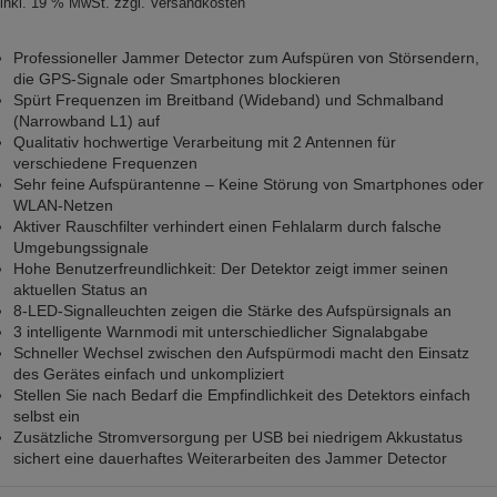
inkl. 19 % MwSt.
zzgl.
Versandkosten
Professioneller Jammer Detector zum Aufspüren von Störsendern,
die GPS-Signale oder Smartphones blockieren
Spürt Frequenzen im Breitband (Wideband) und Schmalband
(Narrowband L1) auf
Qualitativ hochwertige Verarbeitung mit 2 Antennen für
verschiedene Frequenzen
Sehr feine Aufspürantenne – Keine Störung von Smartphones oder
WLAN-Netzen
Aktiver Rauschfilter verhindert einen Fehlalarm durch falsche
Umgebungssignale
Hohe Benutzerfreundlichkeit: Der Detektor zeigt immer seinen
aktuellen Status an
8-LED-Signalleuchten zeigen die Stärke des Aufspürsignals an
3 intelligente Warnmodi mit unterschiedlicher Signalabgabe
Schneller Wechsel zwischen den Aufspürmodi macht den Einsatz
des Gerätes einfach und unkompliziert
Stellen Sie nach Bedarf die Empfindlichkeit des Detektors einfach
selbst ein
Zusätzliche Stromversorgung per USB bei niedrigem Akkustatus
sichert eine dauerhaftes Weiterarbeiten des Jammer Detector