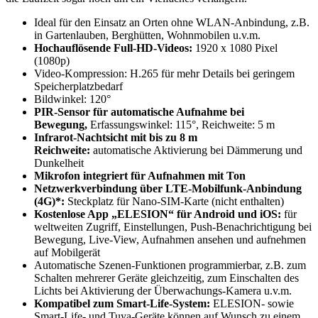
Ideal für den Einsatz an Orten ohne WLAN-Anbindung, z.B.
in Gartenlauben, Berghütten, Wohnmobilen u.v.m.
Hochauflösende Full-HD-Videos:
1920 x 1080 Pixel
(1080p)
Video-Kompression: H.265 für mehr Details bei geringem
Speicherplatzbedarf
Bildwinkel: 120°
PIR-Sensor für automatische Aufnahme bei
Bewegung,
Erfassungswinkel: 115°, Reichweite: 5 m
Infrarot-Nachtsicht mit bis zu 8 m
Reichweite:
automatische Aktivierung bei Dämmerung und
Dunkelheit
Mikrofon integriert für Aufnahmen mit Ton
Netzwerkverbindung über LTE-Mobilfunk-Anbindung
(4G)*:
Steckplatz für Nano-SIM-Karte (nicht enthalten)
Kostenlose App „ELESION“ für Android und iOS:
für
weltweiten Zugriff, Einstellungen, Push-Benachrichtigung bei
Bewegung, Live-View, Aufnahmen ansehen und aufnehmen
auf Mobilgerät
Automatische Szenen-Funktionen programmierbar, z.B. zum
Schalten mehrerer Geräte gleichzeitig, zum Einschalten des
Lichts bei Aktivierung der Überwachungs-Kamera u.v.m.
Kompatibel zum Smart-Life-System:
ELESION- sowie
Smart-Life- und Tuya-Geräte können auf Wunsch zu einem