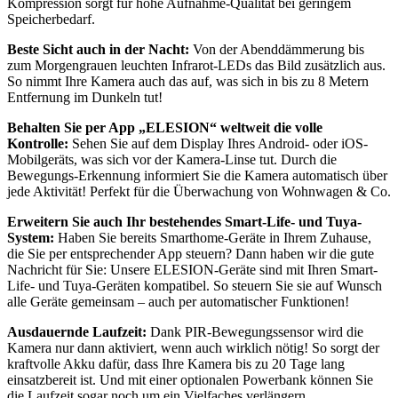
Kompression sorgt für hohe Aufnahme-Qualität bei geringem
Speicherbedarf.
Beste Sicht auch in der Nacht:
Von der Abenddämmerung bis
zum Morgengrauen leuchten Infrarot-LEDs das Bild zusätzlich aus.
So nimmt Ihre Kamera auch das auf, was sich in bis zu 8 Metern
Entfernung im Dunkeln tut!
Behalten Sie per App „ELESION“ weltweit die volle
Kontrolle:
Sehen Sie auf dem Display Ihres Android- oder iOS-
Mobilgeräts, was sich vor der Kamera-Linse tut. Durch die
Bewegungs-Erkennung informiert Sie die Kamera automatisch über
jede Aktivität! Perfekt für die Überwachung von Wohnwagen & Co.
Erweitern Sie auch Ihr bestehendes Smart-Life- und Tuya-
System:
Haben Sie bereits Smarthome-Geräte in Ihrem Zuhause,
die Sie per entsprechender App steuern? Dann haben wir die gute
Nachricht für Sie: Unsere ELESION-Geräte sind mit Ihren Smart-
Life- und Tuya-Geräten kompatibel. So steuern Sie sie auf Wunsch
alle Geräte gemeinsam – auch per automatischer Funktionen!
Ausdauernde Laufzeit:
Dank PIR-Bewegungssensor wird die
Kamera nur dann aktiviert, wenn auch wirklich nötig! So sorgt der
kraftvolle Akku dafür, dass Ihre Kamera bis zu 20 Tage lang
einsatzbereit ist. Und mit einer optionalen Powerbank können Sie
die Laufzeit sogar noch um ein Vielfaches verlängern.