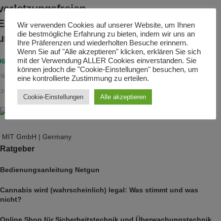
verletzungsfreien
Einfangen von Tier
Wir verwenden Cookies auf unserer Website, um Ihnen
die bestmögliche Erfahrung zu bieten, indem wir uns an
und Mensch
Ihre Präferenzen und wiederholten Besuche erinnern.
Wenn Sie auf "Alle akzeptieren" klicken, erklären Sie sich
mit der Verwendung ALLER Cookies einverstanden. Sie
967,00
€
incl. MwSt.
können jedoch die "Cookie-Einstellungen" besuchen, um
inkl. MwSt.
eine kontrollierte Zustimmung zu erteilen.
zzgl.
Versandkosten
Cookie-Einstellungen
Alle akzeptieren
MIT GmbH | Germany
Ratgeber
Bedienungsanleitung Netgun
Cannabis wird (wahrscheinlich) legal: Was stimmt und was
nicht?
Online Shop für Sicherheitstechnik und Überwachungstechnik