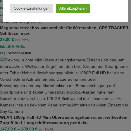
67,00
€
incl. MwSt.
inkl. 19 % MwSt.
Cookie-Einstellungen
Alle akzeptieren
zzgl.
Versandkosten
Magnetversteckbox wasserdicht für Wertsachen, GPS TRACKER,
Schlüssel usw.
29,00
€
incl. MwSt.
inkl. 19 % MwSt.
zzgl.
Versandkosten
WLAN 1080p Full HD Mini Überwachungskamera mit weltweitem
Zugriff inkl. Langzeitüberwachung per Akku
147,00
€
–
288,00
€
incl. MwSt.