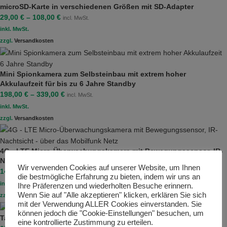
microSD-Karte in verschiedenen Größen mit SD-Adapter
29,00
€
–
108,00
€
incl. MwSt.
inkl. MwSt.
zzgl.
Versandkosten
Mini Spionkamera zum Selbsteinbau mit extrem hoher
Akkulaufzeit für bis zu 6 Jahre Standby
198,00
€
–
339,00
€
incl. MwSt.
inkl. MwSt.
zzgl.
Versandkosten
4G - LTE Micro-Überwachungskamera mit Bewegungssensor, IR-
Nachtsicht - über das Mobilfunk Netz
Wir verwenden Cookies auf unserer Website, um Ihnen
149,00
€
incl. MwSt.
die bestmögliche Erfahrung zu bieten, indem wir uns an
inkl. 19 % MwSt.
Ihre Präferenzen und wiederholten Besuche erinnern.
Wenn Sie auf "Alle akzeptieren" klicken, erklären Sie sich
zzgl.
Versandkosten
mit der Verwendung ALLER Cookies einverstanden. Sie
können jedoch die "Cookie-Einstellungen" besuchen, um
Tactical Dining Set
eine kontrollierte Zustimmung zu erteilen.