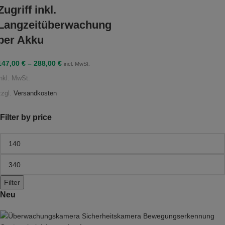
Zugriff inkl.
Langzeitüberwachung
per Akku
147,00
€
–
288,00
€
incl. MwSt.
inkl. MwSt.
zzgl.
Versandkosten
Filter by price
Filter
Neu