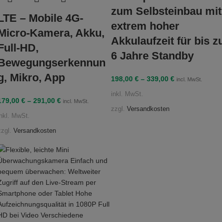
zum Selbsteinbau mit
LTE – Mobile 4G-
extrem hoher
Micro-Kamera, Akku,
Akkulaufzeit für bis z
Full-HD,
6 Jahre Standby
Bewegungserkennun
g, Mikro, App
198,00
€
–
339,00
€
incl. MwSt.
inkl. MwSt.
179,00
€
–
291,00
€
incl. MwSt.
zzgl.
Versandkosten
inkl. MwSt.
zzgl.
Versandkosten