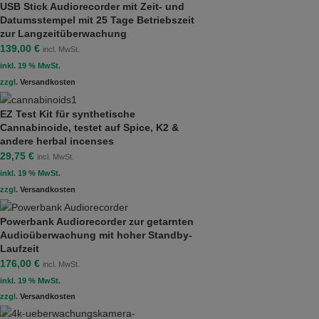
USB Stick Audiorecorder mit Zeit- und
Datumsstempel mit 25 Tage Betriebszeit
zur Langzeitüberwachung
139,00
€
incl. MwSt.
inkl. 19 % MwSt.
zzgl.
Versandkosten
EZ Test Kit für synthetische
Cannabinoide, testet auf Spice, K2 &
andere herbal incenses
29,75
€
incl. MwSt.
inkl. 19 % MwSt.
zzgl.
Versandkosten
Powerbank Audiorecorder zur getarnten
Audioüberwachung mit hoher Standby-
Laufzeit
176,00
€
incl. MwSt.
inkl. 19 % MwSt.
zzgl.
Versandkosten