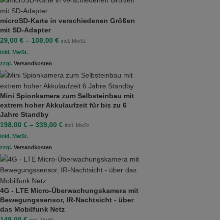
microSD-Karte in verschiedenen Größen
mit SD-Adapter
29,00
€
–
108,00
€
incl. MwSt.
inkl. MwSt.
zzgl.
Versandkosten
Mini Spionkamera zum Selbsteinbau mit
extrem hoher Akkulaufzeit für bis zu 6
Jahre Standby
198,00
€
–
339,00
€
incl. MwSt.
inkl. MwSt.
zzgl.
Versandkosten
4G - LTE Micro-Überwachungskamera mit
Bewegungssensor, IR-Nachtsicht - über
das Mobilfunk Netz
149,00
€
incl. MwSt.