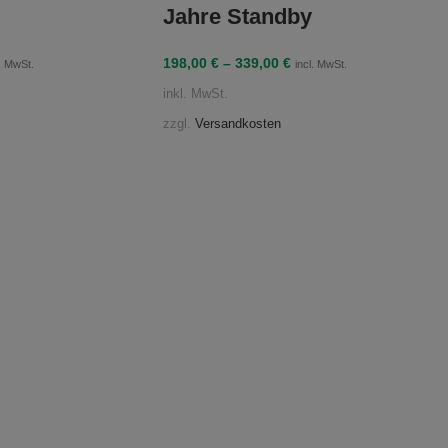
Jahre Standby
198,00
€
–
339,00
€
l. MwSt.
incl. MwSt.
inkl. MwSt.
zzgl.
Versandkosten