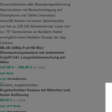
WLAN 1080p Full HD Mini
Überwachungskamera mit weltweitem
Zugriff inkl. Langzeitüberwachung per
Akku
147,00
€
–
288,00
€
incl. MwSt.
inkl. MwSt.
zzgl.
Versandkosten
Kugelschreiber Kamera mit Mikrofon und
hoher Auflösung
58,00
€
incl. MwSt.
inkl. 19 % MwSt.
zzgl.
Versandkosten