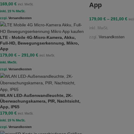
App
169,00
€
incl. MwSt.
inkl. 19 % MwSt.
zzgl.
Versandkosten
179,00
€
–
291,00
€
inc
inkl. MwSt.
zzgl.
Versandkosten
LTE - Mobile 4G-Micro-Kamera, Akku,
Full-HD, Bewegungserkennung, Mikro,
App
179,00
€
–
291,00
€
incl. MwSt.
inkl. MwSt.
zzgl.
Versandkosten
WLAN LED-Außenwandleuchte, 2K-
Überwachungskamera, PIR, Nachtsicht,
App, IP65
179,00
€
incl. MwSt.
inkl. 19 % MwSt.
zzgl.
Versandkosten