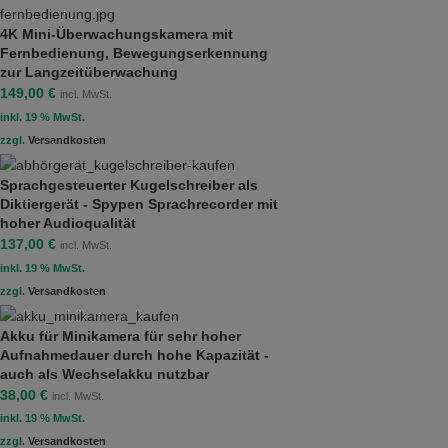
4K Mini-Überwachungskamera mit
Fernbedienung, Bewegungserkennung
zur Langzeitüberwachung
149,00
€
incl. MwSt.
inkl. 19 % MwSt.
zzgl.
Versandkosten
Sprachgesteuerter Kugelschreiber als
Diktiergerät - Spypen Sprachrecorder mit
hoher Audioqualität
137,00
€
incl. MwSt.
inkl. 19 % MwSt.
zzgl.
Versandkosten
Akku für Minikamera für sehr hoher
Aufnahmedauer durch hohe Kapazität -
auch als Wechselakku nutzbar
38,00
€
incl. MwSt.
inkl. 19 % MwSt.
zzgl.
Versandkosten