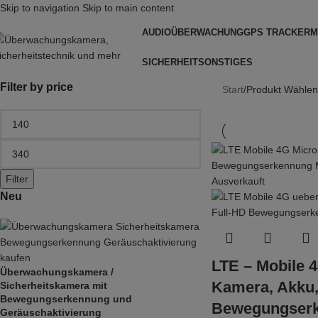
Skip to navigation
Skip to main content
AUDIOÜBERWACHUNG
GPS TRACKER
M
SICHERHEIT
SONSTIGES
Filter by price
Start
/
Produkt Wählen
Filter
Ausverkauft
Neu
LTE – Mobile 
Überwachungskamera /
Kamera, Akku,
Sicherheitskamera mit
Bewegungserkennung und
Bewegungserk
Geräuschaktivierung