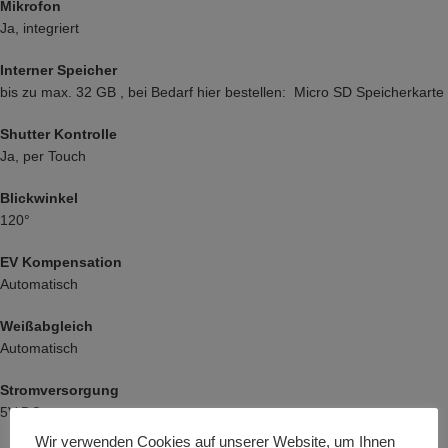
Mikrofon
Ja, integriert
Interner Speicher
bis zu max. 32 GB , bei Bedarf hier bestellen:
Micro SD Speicherkarte
Shutter Kontrolle
Ja, per Touch
Blickwinkel
120°
EV Kompensation
Automatisch
Weißabgleich
Automatisch
Stromversorgung
5V DC
Wir verwenden Cookies auf unserer Website, um Ihnen