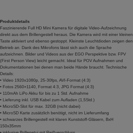
Produktdetails
Faszinierende Full HD Mini Kamera für digitale Video-Aufzeichnung
direkt aus dem
Brille
ngestell heraus. Die Kamera wird mit einer kleinen
Taste aktiviert und ebenso gestoppt. Kleinste Leuchtdioden zeigen den
Betrieb an. Dank des Mikrofons lässt sich auch die Sprache
aufzeichnen. Bilder und Videos aus der EGO Perspektive bzw. FPV
(First Person View) leicht gemacht. Ideal für POV Aufnahmen und
Dokumentationen bei denen man beide Hände braucht. Technische
Details:
• Video 1920x1080p, 25-30fps, AVI-Format (4:3)
• Fotos 2560×1140, Format 4:3, JPG Format (4:3)
• 110mAh LiPo Akku für bis zu 1 Std. Aufnahme
• Lieferung inkl. USB Kabel zum Aufladen (1,5Std.)
• MicroSD-Slot für max. 32GB (nicht dabei)
• MicroSD Karte zusätzlich benötigt, nicht im Lieferumfang
• schwarzes
Brille
ngestell mit klaren Kunststoff-Gläsern, BxH
150x35mm
• inklusive
Brille
netui mit Reißverschluss