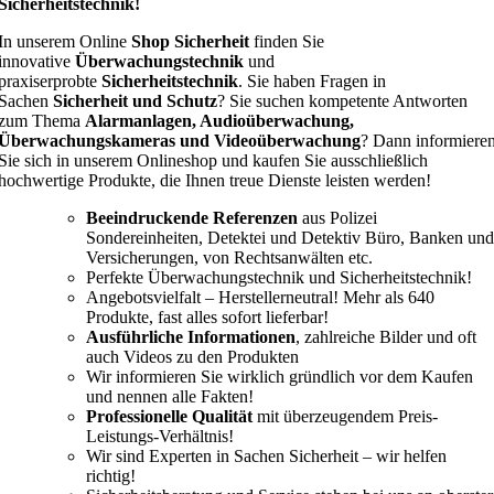
Sicherheitstechnik!
In unserem Online
Shop Sicherheit
finden Sie
innovative
Überwachungstechnik
und
praxiserprobte
Sicherheitstechnik
. Sie haben Fragen in
Sachen
Sicherheit und Schutz
? Sie suchen kompetente Antworten
zum Thema
Alarmanlagen, Audioüberwachung,
Überwachungskameras und Videoüberwachung
? Dann informiere
Sie sich in unserem Onlineshop und kaufen Sie ausschließlich
hochwertige Produkte, die Ihnen treue Dienste leisten werden!
Beeindruckende Referenzen
aus Polizei
Sondereinheiten, Detektei und Detektiv Büro, Banken und
Versicherungen, von Rechtsanwälten etc.
Perfekte Überwachungstechnik und Sicherheitstechnik!
Angebotsvielfalt – Herstellerneutral! Mehr als 640
Produkte, fast alles sofort lieferbar!
Ausführliche Informationen
, zahlreiche Bilder und oft
auch Videos zu den Produkten
Wir informieren Sie wirklich gründlich vor dem Kaufen
und nennen alle Fakten!
Professionelle Qualität
mit überzeugendem Preis-
Leistungs-Verhältnis!
Wir sind Experten in Sachen Sicherheit – wir helfen
richtig!